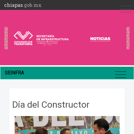
chiapas
.gob.mx
SEINFRA
Día del Constructor