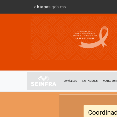
chiapas
.gob.mx
CONÓCENOS
LICITACIONES
MARCO JURÍ
Coordina